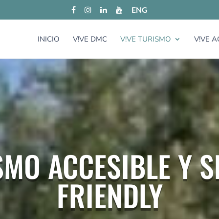
ENG
INICIO
V!VE DMC
V!VE TURISMO
V!VE A
SMO ACCESIBLE Y S
FRIENDLY