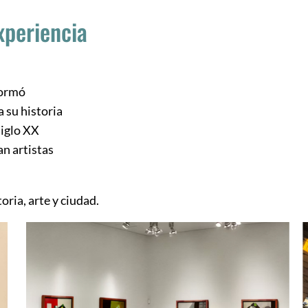
xperiencia
formó
 su historia
siglo XX
n artistas
oria, arte y ciudad.