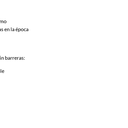
smo
as en la época
in barreras:
le