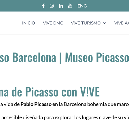
ENG
INICIO
V!VE DMC
V!VE TURISMO
V!VE A
so Barcelona | Museo Picasso
na de Picasso con V!VE
la vida de
Pablo Picasso
en la Barcelona bohemia que marc
a accesible diseñada para explorar los lugares clave de su 