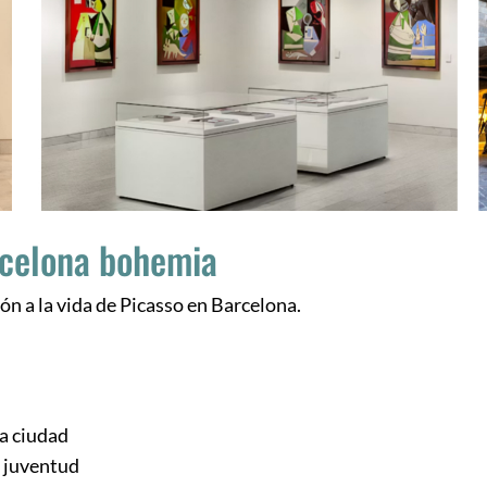
arcelona bohemia
ón a la vida de Picasso en Barcelona.
ó
la ciudad
u juventud