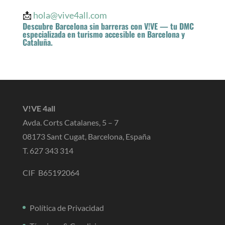
📩
hola@vive4all.com
Descubre Barcelona sin barreras con V!VE — tu DMC
especializada en turismo accesible en Barcelona y
Cataluña.
V!VE 4all
Avda. Corts Catalanes, 5 – 7
08173 Sant Cugat, Barcelona, España
T. 627 343 314
CIF B65192064
Política de Privacidad