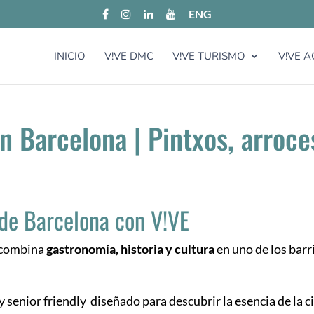
ENG
INICIO
V!VE DMC
V!VE TURISMO
V!VE A
n Barcelona | Pintxos, arroce
de Barcelona con V!VE
e combina
gastronomía, historia y cultura
en uno de los bar
 y senior friendly diseñado para descubrir la esencia de la c